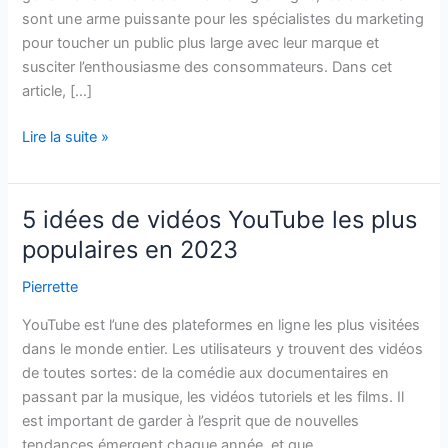
sont une arme puissante pour les spécialistes du marketing
pour toucher un public plus large avec leur marque et
susciter l’enthousiasme des consommateurs. Dans cet
article, […]
Le
Lire la suite »
pouvoir
des
citations
5 idées de vidéos YouTube les plus
dans
populaires en 2023
votre
stratégie
Pierrette
de
YouTube est l’une des plateformes en ligne les plus visitées
marketing
dans le monde entier. Les utilisateurs y trouvent des vidéos
de toutes sortes: de la comédie aux documentaires en
passant par la musique, les vidéos tutoriels et les films. Il
est important de garder à l’esprit que de nouvelles
tendances émergent chaque année, et que