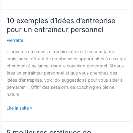
Conseils
de
marketing
10 exemples d’idées d’entreprise
par
pour un entraîneur personnel
e-
mail
Pierrette
pour
L’industrie du fitness et du bien-être est en constante
les
croissance, offrant de nombreuses opportunités à ceux qui
comptables
cherchent à se lancer dans le coaching personnel. Si vous
:
êtes un entraîneur personnel et que vous cherchez des
Comment
idées d’entreprise, voici dix suggestions pour vous aider à
optimiser
démarrer. 1. Offrir des sessions de coaching en pleine
votre
nature
stratégie
10
Lire la suite »
exemples
d’idées
d’entreprise
5 meilleures pratiques de